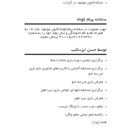
شبکه کانون موعود در آپارات
سامانه پیام کوتاه
جهت عضویت در سامانه پیام کوتاه کانون موعود، عدد 14 به
همراه نام و نام خانوادگی و سال تولد خود را به شماره
30005840999448 ارسال نمایید.
توسط حسن ایزدکتب
برگزاری دومین دوره بازی محله با صفا
برگزاری مسابقه آشنایی با کاربردهای فناوری نانو بازی
مزرعه نانو
معرفی بازی مزرعه نانو
برگزاری مسابقه شهدای غواص بازی نبرد هور
معرفی بازی نبرد هور
تفاوت وب سایت با وبلاگ چیست
دکلمه شعر محلی عامو واگرد
همه (85)