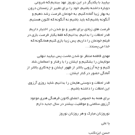
بیایید با یکدیگر در این نوروز عهد ببندیم که شروعی
دوباره داشته باشیم، خود را برای تغییر از زمستان درون
به بهار زیبا آماده کنیم، به خودمان فرصت رشد دهیم و
آنگونه باشیم که باید باشیم نه آنگونه که اکنون هستیم.
فرصت های زیادی برای تغییر و نو شدن در اختیار داریم
قدر لحظات را بدانیم، بدانیم که فقط یکبار فرصت بازی در
فیلم خودمان را داریم، پس زیبا بازی کنیم همانگونه که
خدا می پسندد…
مهدی فاطمه منتظر نو شدن ماست پس بیایید تنهایی
مولایمان را بشکنیم و ایشان را با رفتار و اعمالمان شاد
کنیم و چه آرزویی بالاتر از ظهور ایشان و چه کاری بالاتر از
آمادگی حضور در کنار ایشان…
قدر لحظات و دوستی هایمان را بدانیم، شاید روزی آرزوی
این لحظات را داشته باشیم…
برای همه به خصوص اعضای کانون فرهنگی هنری موعود
آرزوی سلامتی و موفقیت بیشتر در سال جدید دارم
نوروزتان مبارک و هر روزتان نوروز
یا علی
حسن ایزدکتب