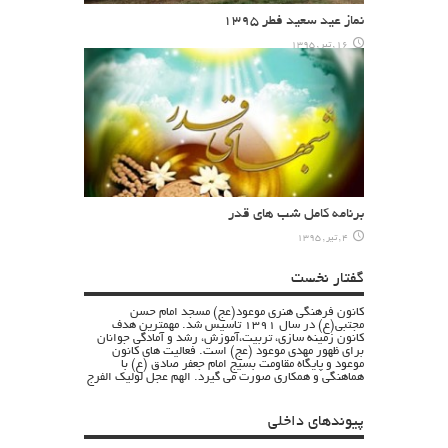
نماز عید سعید فطر ۱۳۹۵
16 , تیر , 1395
برنامه کامل شب های قدر
4 , تیر , 1395
گفتار نخست
کانون فرهنگی هنری موعود(عج) مسجد امام حسن
مجتبی(ع) در سال 1391 تاسیس شد. مهمترین هدف
کانون زمینه سازی، تربیت،آموزش، رشد و آمادگی جوانان
برای ظهور مهدی موعود (عج) است. فعالیت های کانون
موعود و پایگاه مقاومت بسیج امام جعفر صادق (ع) با
هماهنگی و همکاری صورت می گیرد. الهم عجل لولیک الفرج
پیوندهای داخلی