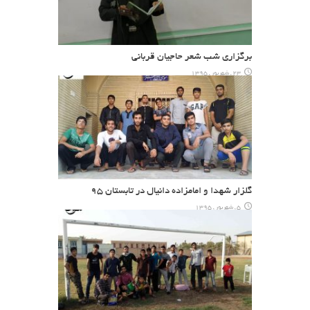
برگزاری شب شعر حاجیان قربانی
23 , شهریور , 1395
گلزار شهدا و امامزاده دانیال در تابستان ۹۵
5 , شهریور , 1395