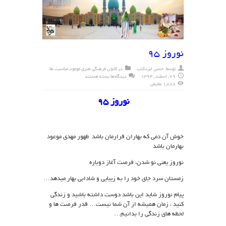
نوروز ۹۵
توسط:
حسن ایزدکتب
در
کانون فرهنگی هنری موعود
,
مناسبت ها
برای
29 , اسفند , 1394
دیدگاه‌ها
بسته هستند
نوروز
1,888 نمایش
۹۵
نوروز ۹۵
خوش آن دمی که بهاران قرارمان باشد ظهور مهدی موعود
بهارمان باشد
نوروز یعنی نو شدن، فرصت آغاز دوباره
زمستان سرد جای خود را به زیبایی و شادابی بهار میدهد…
پیام نوروز شاید این باشد دوست داشته باشید و زندگی
کنید ، زمان همیشه از آن شما نیست… قدر فرصت ها و
لحظه های زندگی را بدانیم…