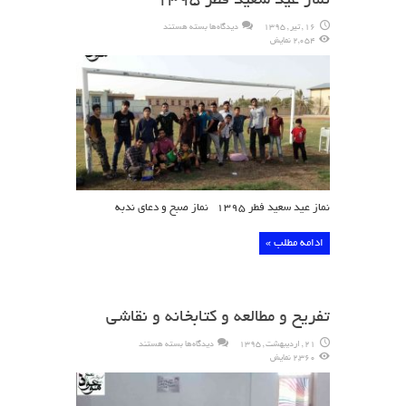
نماز عید سعید فطر ۱۳۹۵
برای
16 , تیر , 1395
دیدگاه‌ها
بسته هستند
نماز
2,054 نمایش
عید
سعید
فطر
۱۳۹۵
نماز عید سعید فطر ۱۳۹۵ نماز صبح و دعای ندبه
ادامه مطلب »
تفریح و مطالعه و کتابخانه و نقاشی
برای
21 , اردیبهشت , 1395
دیدگاه‌ها
بسته هستند
تفریح
2,360 نمایش
و
مطالعه
و
کتابخانه
و