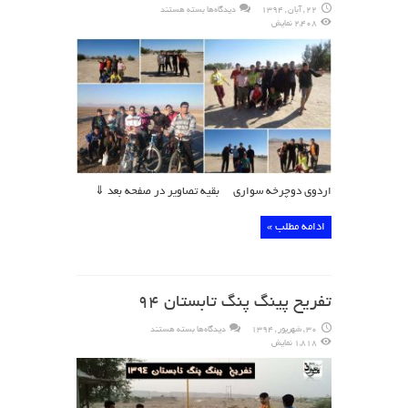
برای
22 , آبان , 1394
دیدگاه‌ها
بسته هستند
اردوی
2,408 نمایش
دوچرخه
سواری
اردوی دوچرخه سواری بقیه تصاویر در صفحه بعد ⇓
ادامه مطلب »
تفریح پینگ پنگ تابستان ۹۴
برای
30 , شهریور , 1394
دیدگاه‌ها
بسته هستند
تفریح
1,818 نمایش
پینگ
پنگ
تابستان
۹۴