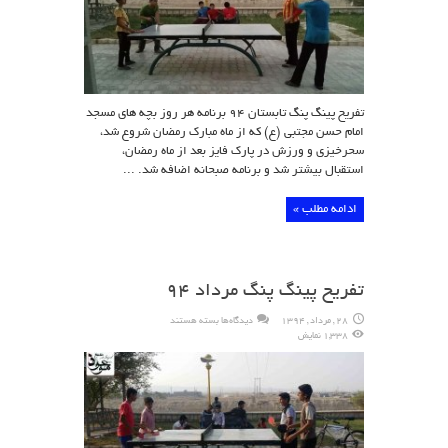
تفریح پینگ پنگ تابستان ۹۴ برنامه هر روز بچه های مسجد
امام حسن مجتبی (ع) که از ماه مبارک رمضان شروع شد،
سحرخیزی و ورزش در پارک فایز بعد از ماه رمضان،
استقبال بیشتر شد و برنامه صبحانه اضافه شد. ...
ادامه مطلب »
تفریح پینگ پنگ مرداد ۹۴
برای
28 , مرداد , 1394
دیدگاه‌ها
بسته هستند
تفریح
1,338 نمایش
پینگ
پنگ
مرداد
۹۴