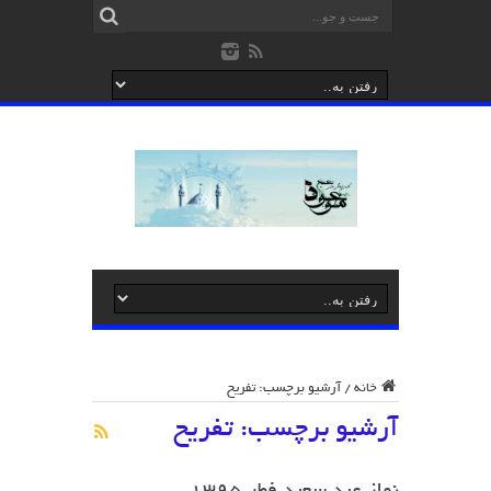
خانه
/
آرشیو برچسب: تفریح
آرشیو برچسب:
تفریح