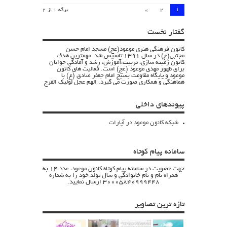
1
»
2
برگه 1 از 2
گفتار نخست
کانون فرهنگی هنری موعود(عج) مسجد امام حسن
مجتبی(ع) در سال 1391 تاسیس شد. مهمترین هدف
کانون زمینه سازی، تربیت،آموزش، رشد و آمادگی جوانان
برای ظهور مهدی موعود (عج) است. فعالیت های کانون
موعود و پایگاه مقاومت بسیج امام جعفر صادق (ع) با
هماهنگی و همکاری صورت می گیرد. الهم عجل لولیک الفرج
پیوندهای داخلی
شبکه کانون موعود در آپارات
سامانه پیام کوتاه
جهت عضویت در سامانه پیام کوتاه کانون موعود، عدد 14 به
همراه نام و نام خانوادگی و سال تولد خود را به شماره
30005840999448 ارسال نمایید.
تازه ترین تصاویر