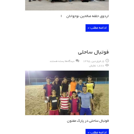
اردوی حلقه صالحین نوجوانان ا
ادامه مطلب »
فوتبال ساحلی
برای
5 , فروردین , 1395
دیدگاه‌ها
بسته هستند
فوتبال
1,878 نمایش
ساحلی
فوتبال ساحلی در پارک مفتون
ادامه مطلب »