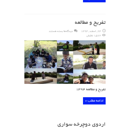
تفریح و مطالعه
برای
23 , اسفند , 1394
دیدگاه‌ها
بسته هستند
تفریح
1,572 نمایش
و
مطالعه
تفریح و مطالعه ۱۳۹۴
ادامه مطلب »
اردوی دوچرخه سواری