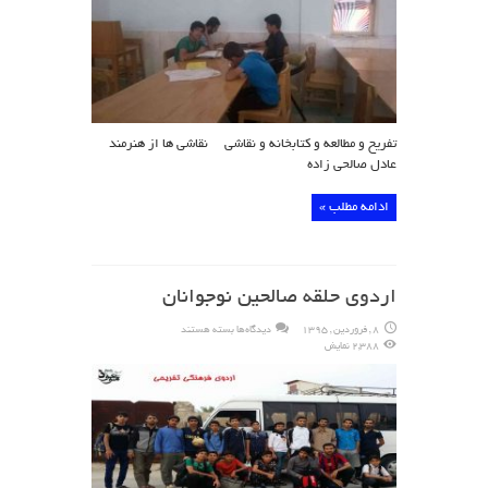
نقاشی
تفریح و مطالعه و کتابخانه و نقاشی نقاشی ها از هنرمند
عادل صالحی زاده
ادامه مطلب »
اردوی حلقه صالحین نوجوانان
برای
8 , فروردین , 1395
دیدگاه‌ها
بسته هستند
اردوی
2,388 نمایش
حلقه
صالحین
نوجوانان