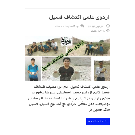
اردوی علمی اکتشاف فسیل
برای
31 , تیر , 1394
دیدگاه‌ها
بسته هستند
اردوی
1,565 نمایش
علمی
اکتشاف
فسیل
اردوی علمی اکتشاف فسیل نام اثر: عملیات اکتشاف
فسیل کاری از: امیرحسین اسماعیلی، علیرضا عاشوری،
مهدی زارعی، جواد زارعی، علیرضا فقیه، محمّدباقر سلیمی
توضیحات: محل تفحّص: درّه ی تاج آباد نوع فسیل: فسیل
سگ، فسیل بز
ادامه مطلب »