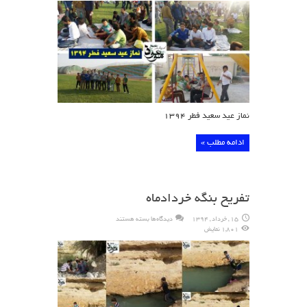
فطر
۱۳۹۴
نماز عید سعید فطر ۱۳۹۴
ادامه مطلب »
تفریح بنگه خردادماه
برای
15 , خرداد , 1394
دیدگاه‌ها
بسته هستند
تفریح
1,801 نمایش
بنگه
خردادماه