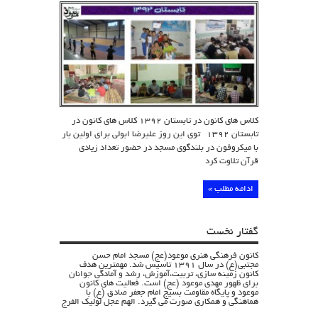
در
تابستان
۱۳۹۲
کلاس های کانون در تابستان ۱۳۹۲ کلاس های کانون در
تابستان ۱۳۹۲ توی این روز علیرضا ابولی برای اولین بار
با میکروفون در بلندگوی مسجد در حضور تعداد زیادی
قرآن تلاوت کرد
ادامه مطلب »
گفتار نخست
کانون فرهنگی هنری موعود(عج) مسجد امام حسن
مجتبی(ع) در سال 1391 تاسیس شد. مهمترین هدف
کانون زمینه سازی، تربیت،آموزش، رشد و آمادگی جوانان
برای ظهور مهدی موعود (عج) است. فعالیت های کانون
موعود و پایگاه مقاومت بسیج امام جعفر صادق (ع) با
هماهنگی و همکاری صورت می گیرد. الهم عجل لولیک الفرج