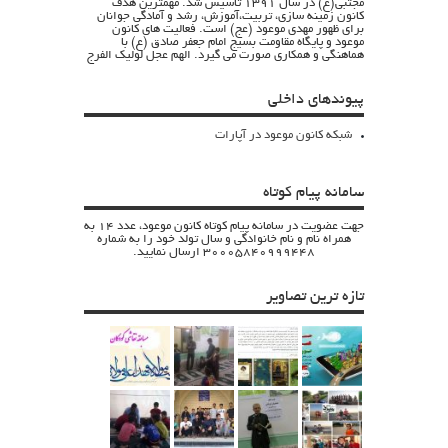
مجتبی(ع) در سال 1391 تاسیس شد. مهمترین هدف
کانون زمینه سازی، تربیت،آموزش، رشد و آمادگی جوانان
برای ظهور مهدی موعود (عج) است. فعالیت های کانون
موعود و پایگاه مقاومت بسیج امام جعفر صادق (ع) با
هماهنگی و همکاری صورت می گیرد. الهم عجل لولیک الفرج
پیوندهای داخلی
شبکه کانون موعود در آپارات
سامانه پیام کوتاه
جهت عضویت در سامانه پیام کوتاه کانون موعود، عدد 14 به
همراه نام و نام خانوادگی و سال تولد خود را به شماره
30005840999448 ارسال نمایید.
تازه ترین تصاویر