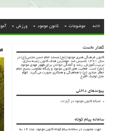
خانه
موضوعات
کانون موعود
ورزش
آمو
گفتار نخست
کانون فرهنگی هنری موعود(عج) مسجد امام حسن مجتبی(ع) در
سال 1391 تاسیس شد. مهمترین هدف کانون زمینه سازی،
تربیت،آموزش، رشد و آمادگی جوانان برای ظهور مهدی موعود
(عج) است. فعالیت های کانون موعود و پایگاه مقاومت بسیج امام
جعفر صادق (ع) با هماهنگی و همکاری صورت می گیرد. الهم
عجل لولیک الفرج
پیوندهای داخلی
شبکه کانون موعود در آپارات
سامانه پیام کوتاه
جهت عضویت در سامانه پیام کوتاه کانون موعود، عدد 14 به