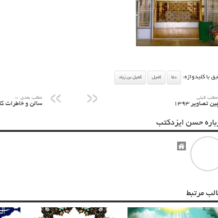
بق با کلیدواژه:
دعا
کمیل
کمیل بن زیاد
طلب قبلی
مطلب بعدی →
ن تصاویر ۱۳۹۳
سالن و خاطرات کانون
باره حسن ایزدکتب
الب مرتبط