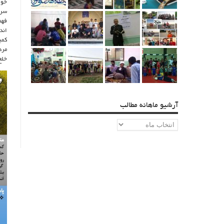
خوا
سره
فهم
اند
کمی
مرد
خلع
آرشیو ماهانه مطالب
آرشیو
ماهانه
مطالب