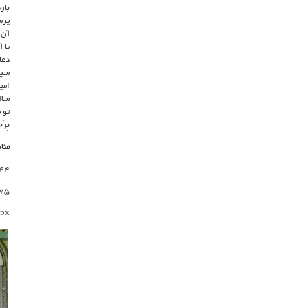
بار
پرس
آن 
تا 
دعا
سپس
امی
سال
تو 
بِرَح
مناب
644
175
spx