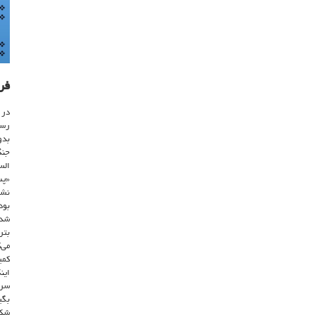
فر
رسی
جنگ
الس
«پس
نشا
بود
شده
بتر
می‌
کمی
این
سرز
شکس