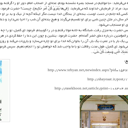
ه می‌فرماید: «با مولایم در مسجد بصره نشسته بودم، عده‌ای از اصحاب امام، دور او را گرفته بود
ید: مراد از فرمایش خداوند که می‌فرماید: (فِی‌ها یُفْرَقُ کُلُّ أَمْر حَکِیم)، چیست؟ حضرت فرم
کسی که جانم در دست اوست، بنده‌ای از بندگان خدا نیست مگر اینکه آنچه از نیک و بد بر او 
آخر سال در مثل چنین شبی برای او تقسیم می‌گردد و هیچ بنده‌ای آن شب را احیا نمی‌دارد و دعا
ی او مستجاب می‌شود.
 حضرت به منزل رفت، شبانگاه به خانه مولا رفتم و در را کوبیدم، فرمود:‌ای کمیل، تو را چه 
رالمؤمنین، درباره دعای خضر آمده‌ام. حضرت فرمود: بنشین و چون این دعا را حفظ کردی در هر 
ی یک بار یا در عمرت یک بار، آن را بخوان که خدا برای تو چاره می‌سازد و یاری‌ات می‌کند و روز
می‌شود.‌ای کمیل، طول مدت رفاقت تو با ما واجب شد که خواهش تو را انجام دهیم. سپس فرمود بنویس: «اَ
ْمَتِکَ الَّتِی وَسِعَتْ کُلَّ شَیْء..
ع:
http://www.tebyan.net/newindex.aspx?pid=154
http://shayeaat.ir/post/
http://rasekhoon.net/article/print-108304.a