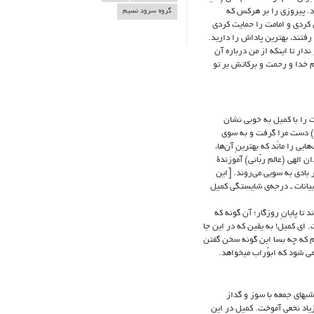
د. پیروزی را بر هرکس که
گروه سرود نسیم
 کردی و امامت را حمایت کردی
تند، بهترین پاداش را دارید.
ار تا اینکه از من درباره آن
ام خدا و رحمت و برکاتش بر تو
ت را با کمیل به خوبی نشان
ام) دست مرا گرفت و به سوی
ی را مانَد که بهترینِ آن‌ها،
 الهی (عالم ربّانی) آموزندۀ
ر بادی به سویی می‌روند. [این
 بیانات ـ درجه‌ی شایستگی کمیل
د تا پایانِ روزگار؛ آن گونه که
 ای کمیل! به یقین که در این جا
م که چه بسا این گونه سخن گفتن
 که ابوُراب می‎خواهد.
شبهای جمعه با سوز و گداز
یاد نخعی آموخت. کمیل در این