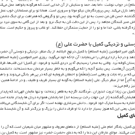
لام) در جواب نوشت: «اما بعد، حمد و ستایش از آن خدایی است که هرگونه بخواهد عمل می‌کن
اهد نازل می‌کند. پس پروردگارمان نیکو مولا و سروری است. همانا تو برای مسلمانان خوب عمل
گذشته، حسن ظن من نسبت به تو این گونه بود، پس تو و گروهی که همراهت برای جنگ دشمن رف
اش صبر کنندگان مجاهد را. پس از این دقت کن به جنگ نرو و بعد از این گامی به سوی نبرد بر ند
زه گرفته باشی، خدا ما و تو را از حمایتِ ستمگران حفظ کند. او غالب و پیروز و حکیم است. سل
»
ستی و نزدیکی کمیل با حضرت علی (ع)
گوی امیرالمؤمنین (علیه السلام) با کمیل درنهج البلاغه، از یک منظر، نزدیکی و دوستیِ آن حضر
دهد و درجۀ رازداری‌اش را می‌نمایاند؛ آن جا که خود می‌گوید: روزی امیرالمؤمنین (علیه السل
ستان کوفه بُرد. وقتی به صحرا رسیدیم، آه پر دردی کشید و فرمود: ای کمیل! این قلب‌ها، ظرف‌های
گترین آن‌هاست. پس بشنو آنچه را که می‌گویم و به خاطر بسپار مردمان سه دسته‌اند: دانشمندان
ی که بر راه نجات و رهایی است(متعلّم) و احمقان فرومایه ای که در پیِ هر بانگی می‌دوند و با ه
ه آخِر] اما از منظر دیگر، علی (علیه السلام) به گونه ای بسیار ظریف و طلیف ـ و در ادامۀ همین
نیز رقم می‌زند:
میل بن زیاد! ثروت اندوزان ، مُردگانند اگرچه به ظاهر زنده‌اند؛ و تنها عالِمانِ الهی‌اند که پایدارن
هایشان گُم گشته (از این جهات رخت بربسته اند) اما یادشان همواره دردل ها پایدار مانده است.
 اشاره به سینۀ مبارک خود فرمود ـ دانش سرشاری نهفته است؛ اگر برای آن شایستگانی می‌یافت
کمیل، یعنی این که هنوز بسیار جا دارد تا او ظرف دانش را بزرگ و بزرگ‌تر کند و آن شایستۀ علمی شود
ای کمیل
ی کمیل، یادگار امام علی (علیه السلام) از دعاهای معروف و مشهور میان شیعیان است که آن را 
ئت می‌کنند. مولای عارفان این دعا را که به دعای «حضرت خضر» نیز مشهور است، به کمیل بن ز