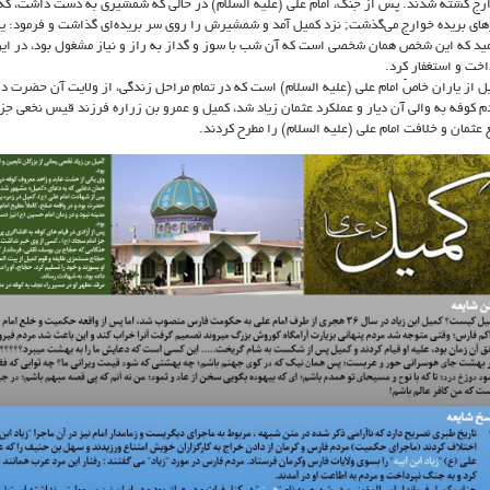
رج کشته شدند. پس از جنگ، امام علی (علیه السلام) در حالی که شمشیری به دست داشت، که ا
ای بریده خوارج می‌گذشت; نزد کمیل آمد و شمشیرش را روی سر بریده‌ای گذاشت و فرمود: یا کمیل!
ید که این شخص‌‌ همان شخصی است که آن شب با سوز و گداز به راز و نیاز مشغول بود، در این 
اخت و استغفار کرد.
ل از یاران خاصّ امام علی (علیه السلام) است که در تمام مراحل زندگی، از ولایت آن حضرت دف
م کوفه به والی آن دیار و عملکرد عثمان زیاد شد، کمیل و عمرو بن زراره فرزند قیس نخعی جزو
 عثمان و خلافت امام علی (علیه السلام) را مطرح کردند.