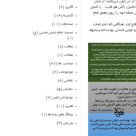
ز آن خون می‌چکید، از میان
گالری
(۷)
 (أَمَّنْ هُوَ قانِتٌ…)، کمیل
لحظه خود را روی پاهای امام
گنجینه
(۱۴)
مسابقات
(۱۱)
اع کرد، هنگامی که اعتراضات
 اولین کسانی بودند که پیشنهاد
مسجد امام حسن مجتبی (ع)
(۱)
مطالب
(۸)
مقالات
(۱)
مناسبت ها
(۲۷)
موضوعات
(۲)
نقاشی
(۶)
نمایش
(۵)
نوجوانان ثامن
(۲)
هنری
(۱۰)
وبلاگ های بچه ها
(۱)
ورزش
(۳)