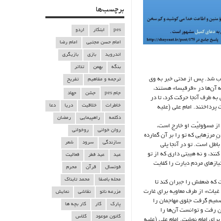
برچسب‌ها
pes
ابتکار
اردو
امام حسن مجتبی
امام رضا
اندروید
بازی
بازیگری
بنگه
بهمن
تئاتر
نصوب شد. پس از مدتی خبر به وی
ترجمه و مفاهیم
تفریح
 آن‌ها در «قرقیسا» هستند،
جام pes
جشن
جهاد
ود و یارانش به طرف آنجا حرکت کرد، تا در
خاطرات
خلاقیت
دریا
دعا
پرداختند. امام علی (علیه
دکلمه
راهپیمایی
رمضان
از مسؤولیّت او خارج است،
روان خوانی
روخوانی
ِ مرزهایی که تو را بر آن گمارده
سازندگی
سرود
شعر
باطل است. تو در آنجا پلی
نند، و نه هیبتی داری که از تو
عید
عید فطر
فعالیت
یازهای مردم دیارت را کفایت
فوتسال
قرآن
محرم
محله باصفا
محمد تابناک
ت که ضعفش را جبران کند تا
غیاث» از طرف معاویه برای غارت
مزرعه نانو
نقاشی
نمایش
صمیم گرفت جلوی مهاجمان را
پارک
کار
کار بچه ها
راه ۴۰۰ سواره نظام به جنگ مهاجمان رفت و توانست آن‌ها را
کانون موعود
کلاس
ای امام نوشت. امام علی (علیه