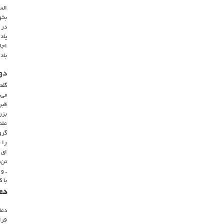
الس
بخو
در 
پاد
اجا
باد.
دو
گفت
می‌
قبر
بزر
علم
گرو
را 
ای ک
تن‌
ـ و
با 
دع
دعا
قرا