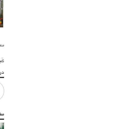
منط
← م
گلچی
در
مط