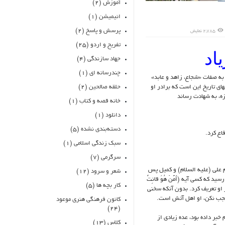
آموزش
(۲)
انیمیشن
(۱)
پرسش و پاسخ
(۲)
2,785 نمایش
تفریح و اردو
(۲۵)
اد
جهاد سازندگی
(۴)
چندرسانه ای
(۱)
 به صفات «شجاع، زاهد و عابد»
حلقه صالحین
(۲)
ای تاریخ این است که برادر او
زه، به شهادت رساند
خانه قصه و کتاب
(۱)
دانلود
(۱)
دسته‌بندی نشده
(۵)
اع کرد.
سبک زندگی اسلامی
(۱)
سرگرمی
(۷)
م علی (علیه السلام) و کمیل پس
شعر و سرود
(۱۲)
که کسی آیه (أَمَّنْ هُوَ قانِتٌ
کار بچه ها
(۵)
از او تعریف کرد. بدون آنکه سخنی
 تعجب نکن، او اهل آتش است.
کانون فرهنگی هنری موعود
(۲۴)
بر داده بود، عده زیادی از
کلاس
(۱۳)