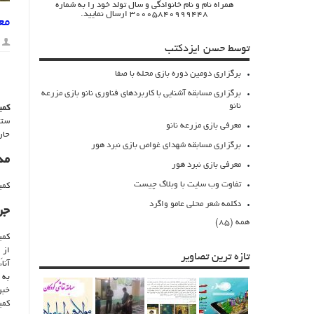
همراه نام و نام خانوادگی و سال تولد خود را به شماره
30005840999448 ارسال نمایید.
مع
توسط حسن ایزدکتب
برگزاری دومین دوره بازی محله با صفا
برگزاری مسابقه آشنایی با کاربردهای فناوری نانو بازی مزرعه
نانو
کمی
ستو
معرفی بازی مزرعه نانو
حار
برگزاری مسابقه شهدای غواص بازی نبرد هور
مد
معرفی بازی نبرد هور
تفاوت وب سایت با وبلاگ چیست
کمی
دکلمه شعر محلی عامو واگرد
جر
همه (85)
کمی
از 
تازه ترین تصاویر
آنا
به 
خبر
کمی