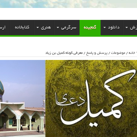
زش
دانلود
گنجینه
سرگرمی
هنری
کتابخانه
ارس
خانه
/
موضوعات
/
پرسش و پاسخ
/
معرفی کوتاه کمیل بن زیاد