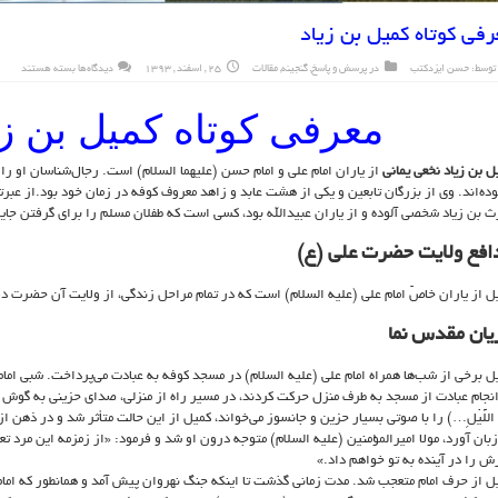
رفی کوتاه کمیل بن زیاد
برای
توسط:
حسن ایزدکتب
در
پرسش و پاسخ
,
گنجینه
,
مقالات
25 , اسفند , 1393
دیدگاه‌ها
بسته هستند
معرفی
کوتاه
کمیل
بن
معرفی کوتاه کمیل بن زی
زیاد
ل بن زیاد نخعی یمانی
از یاران امام علی و امام حسن (علیهما السلام) است. رجال‌شناسان او را
ده‌اند. وی از بزرگان تابعین و یکی از هشت عابد و زاهد معروف کوفه در زمان خود بود.از عبرته
ث بن زیاد شخصی آلوده و از یاران عبیدالله بود، کسی است که طفلان مسلم را برای گرفتن جای
افع ولایت حضرت علی (ع)
ل از یاران خاصّ امام علی (علیه السلام) است که در تمام مراحل زندگی، از ولایت آن حضرت دف
یان مقدس نما
ل برخی از شب‌ها همراه امام علی (علیه السلام) در مسجد کوفه به عبادت می‌پرداخت. شبی اما
انجام عبادت از مسجد به طرف منزل حرکت کردند، در مسیر راه از منزلی، صدای حزینی به گوش رسید 
ءَ اللَّیْلِ…) را با صوتی بسیار حزین و جانسوز می‌خواند، کمیل از این حالت متأثر شد و در ذهن 
زبان آورد، مولا امیرالمؤمنین (علیه السلام) متوجه درون او شد و فرمود: «از زمزمه این مرد
ش را در آینده به تو خواهم داد.»
ل از حرف امام متعجب شد. مدت زمانی گذشت تا اینکه جنگ نهروان پیش آمد و همانطور که امام خ